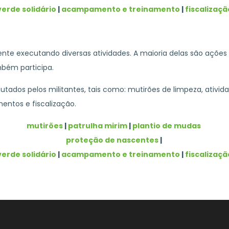
verde solidário
|
acampamento e treinamento
|
fiscalizaçã
ente executando diversas atividades. A maioria delas são açõe
mbém participa.
ados pelos militantes, tais como: mutirões de limpeza, ativid
entos e fiscalização.
mutirões
|
patrulha mirim
|
plantio de mudas
proteção de nascentes
|
verde solidário
|
acampamento e treinamento
|
fiscalizaçã