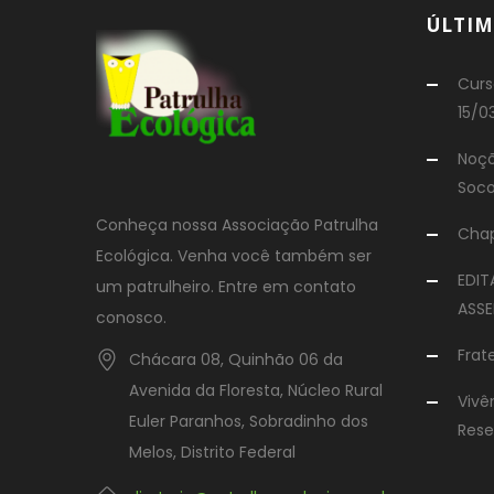
ÚLTIM
Curs
15/0
Noçõ
Soco
Conheça nossa Associação Patrulha
Chap
Ecológica. Venha você também ser
EDI
um patrulheiro. Entre em contato
ASSE
conosco.
Frat
Chácara 08, Quinhão 06 da
Avenida da Floresta, Núcleo Rural
Vivê
Euler Paranhos, Sobradinho dos
Rese
Melos, Distrito Federal