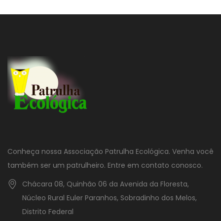
Conheça nossa Associação Patrulha Ecológica. Venha você
também ser um patrulheiro. Entre em contato conosco.
Chácara 08, Quinhão 06 da Avenida da Floresta,
Núcleo Rural Euler Paranhos, Sobradinho dos Melos,
Distrito Federal