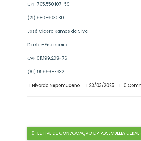
CPF 705.550.107-59
(21) 980-303030
José Cícero Ramos da Silva
Diretor-Financeiro
CPF 011.199.208-76
(61) 99966-7332
Nivardo Nepomuceno
23/03/2025
0 Com
EDITAL DE CONVOCAÇÃO DA ASSEMBLEIA GERAL 