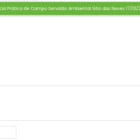
cia Prática de Campo Servidão Ambiental Sitio das Neves 17/01