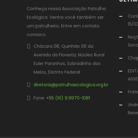
Conheça nossa Associação Patrulha
Curs
Ecológica. Venha você também ser
15/0
um patrulheiro. Entre em contato
conosco.
Noçõ
Soco
Chácara 08, Quinhão 06 da
Avenida da Floresta, Núcleo Rural
Chap
Euler Paranhos, Sobradinho dos
EDI
Melos, Distrito Federal
ASSE
diretoria@patrulhaecologica.org.br
Frat
Fone:
+55 (61) 9.9970-1081
Vivê
Rese