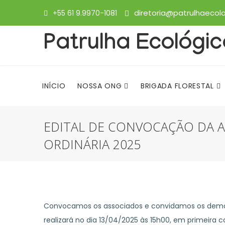
diretoria@patrulhaecolo
+55 61 9.9970-1081
Patrulha Ecológi
INÍCIO
NOSSA ONG
BRIGADA FLORESTAL
EDITAL DE CONVOCAÇÃO DA A
NOÇÕES BÁSICAS SOBRE ANIMAIS PEÇONHENTOS
ORDINÁRIA 2025
Convocamos os associados e convidamos os demai
realizará no dia 13/04/2025 às 15h00, em primeira