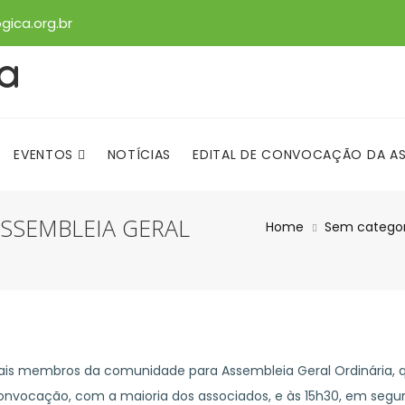
gica.org.br
ca
EVENTOS
NOTÍCIAS
EDITAL DE CONVOCAÇÃO DA ASS
SSEMBLEIA GERAL
NOÇÕES BÁSICAS DE PRIMEIROS SOCORROS EM ATIVIDADE
Home
Sem categor
s membros da comunidade para Assembleia Geral Ordinária, 
 convocação, com a maioria dos associados, e às 15h30, em seg